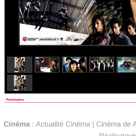
Partenaires
Cinéma
:
Actualité Cinéma
|
Cinéma de A
Réalisateur