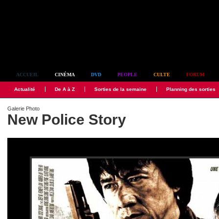
Simplement culte
ACCUEIL
CINÉMA
DVD
PEOPLE
CULTE
FORUM
Actualité
De A à Z
Sorties de la semaine
Planning des sorties
Galerie Photo
New Police Story