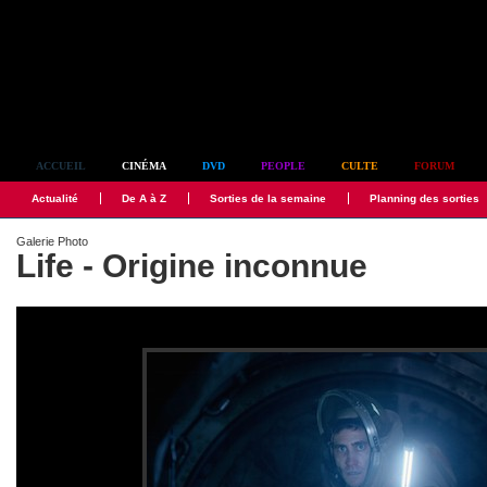
Simplement culte
ACCUEIL
CINÉMA
DVD
PEOPLE
CULTE
FORUM
Actualité
De A à Z
Sorties de la semaine
Planning des sorties
Galerie Photo
Life - Origine inconnue