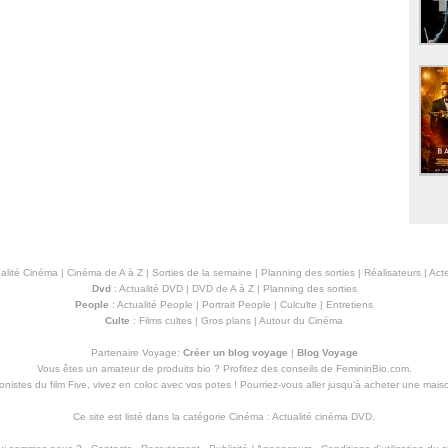
alité Cinéma
|
Cinéma de A à Z
|
Sorties de la semaine
|
Planning des sorties
|
Réalisateurs
|
Acte
Dvd
:
Actualité DVD
|
DVD de A à Z
|
Planning des sorties
People
:
Actualité People
|
Portrait People
|
Culculte
|
Entretiens
Culte
:
Films cultes
|
Gros plans
|
Autour du Cinéma
Partenaire Voyage:
Créer un blog voyage
|
Blog Voyage
Vous êtes un amateur de produits
bio
? Profitez des conseils de FemininBio.com.
istes du film Five, vivez en coloc avec vos potes ! Pourriez-vous aller jusqu'à
acheter une mais
Ce site est listé dans la catégorie
Cinéma
:
Actualité cinéma DVD
.