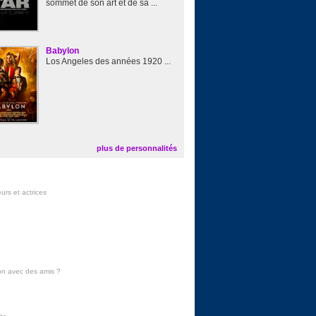
sommet de son art et de sa ...
Babylon
Los Angeles des années 1920 ...
plus de personnalités
urs et actrices
on avec des amis
?