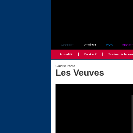
Simplement culte
ACCUEIL
CINÉMA
DVD
PEOPL
Actualité
De A à Z
Sorties de la se
Galerie Photo
Les Veuves