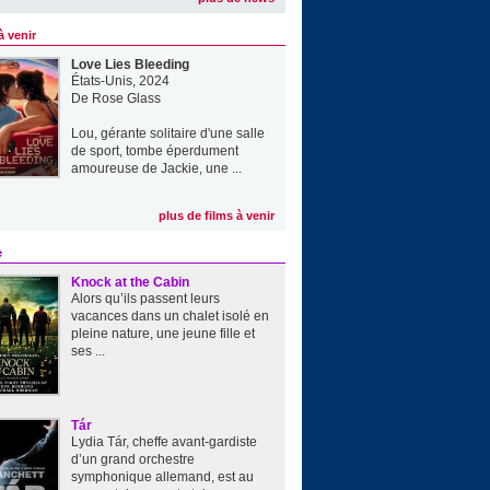
à venir
Love Lies Bleeding
États-Unis, 2024
De
Rose Glass
Lou, gérante solitaire d'une salle
de sport, tombe éperdument
amoureuse de Jackie, une ...
plus de films à venir
e
Knock at the Cabin
Alors qu’ils passent leurs
vacances dans un chalet isolé en
pleine nature, une jeune fille et
ses ...
Tár
Lydia Tár, cheffe avant-gardiste
d’un grand orchestre
symphonique allemand, est au