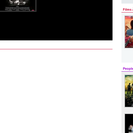
Films 
Peopl