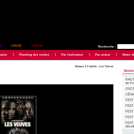
E
CULTE
FORUM
Recherche :
maine
Planning des sorties
Par réalisateur
Par acteur
Notes d
Retour à l'article : Les Veuves
Secti
RAGTI
de F
OSCAR
CÉSAR
FESTI
FESTI
FESTI
FESTI
FEST
dévoi