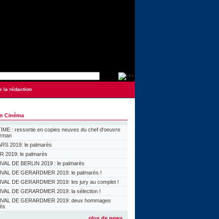
e la rédaction
on Cinéma
ME : ressortie en copies neuves du chef d'oeuvre
orman
S 2019: le palmarès
 2019: le palmarès
VAL DE BERLIN 2019 : le palmarès
VAL DE GERARDMER 2019: le palmarès !
VAL DE GERARDMER 2019: les jury au complet !
VAL DE GERARDMER 2019: la sélection !
IVAL DE GERARDMER 2019: deux hommages
lés
plus de news