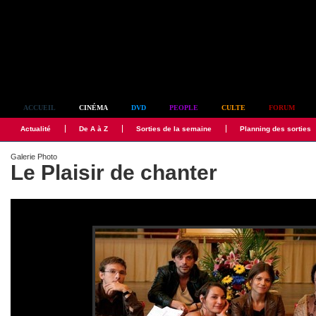
Simplement culte
ACCUEIL
CINÉMA
DVD
PEOPLE
CULTE
FORUM
Actualité
De A à Z
Sorties de la semaine
Planning des sorties
Galerie Photo
Le Plaisir de chanter