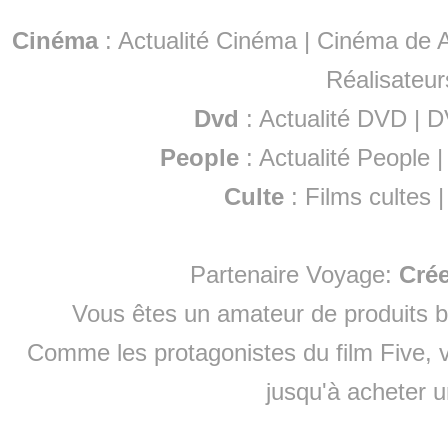
Cinéma
:
Actualité Cinéma
|
Cinéma de A
Réalisateur
Dvd
:
Actualité DVD
|
D
People
:
Actualité People
Culte
:
Films cultes
Partenaire Voyage:
Cré
Vous êtes un amateur de produits
b
Comme les protagonistes du film Five, v
jusqu'à
acheter 