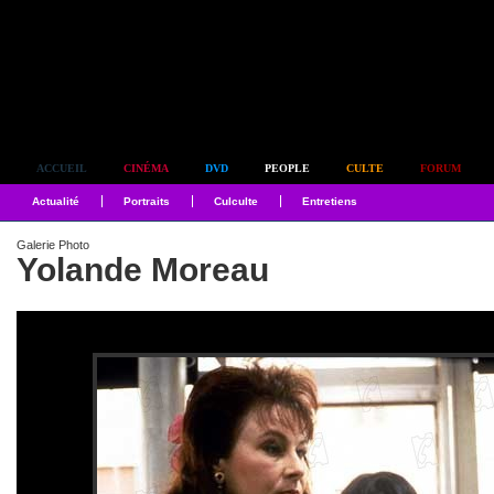
Simplement culte
ACCUEIL
CINÉMA
DVD
PEOPLE
CULTE
FORUM
Actualité
Portraits
Culculte
Entretiens
Galerie Photo
Yolande Moreau