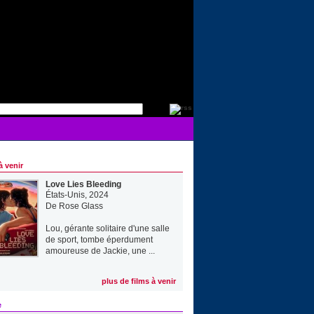
à venir
Love Lies Bleeding
États-Unis, 2024
De
Rose Glass
Lou, gérante solitaire d'une salle
de sport, tombe éperdument
amoureuse de Jackie, une ...
plus de films à venir
e