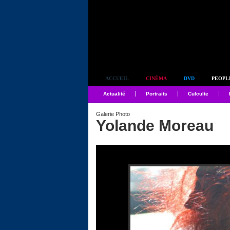
Simplement culte
ACCUEIL
CINÉMA
DVD
PEOPL
Actualité
Portraits
Culculte
Galerie Photo
Yolande Moreau