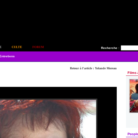
E
CULTE
FORUM
Recherche :
Entretiens
Retour à l'article : Yolande Moreau
Films 
Peopl