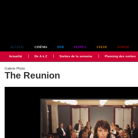
Simplement culte
ACCUEIL
CINÉMA
DVD
PEOPLE
CULTE
FORUM
Actualité
De A à Z
Sorties de la semaine
Planning des sorties
Galerie Photo
The Reunion