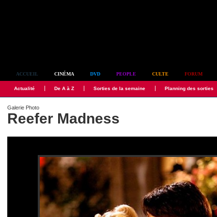
Simplement culte
ACCUEIL
CINÉMA
DVD
PEOPLE
CULTE
FORUM
Actualité
De A à Z
Sorties de la semaine
Planning des sorties
Galerie Photo
Reefer Madness