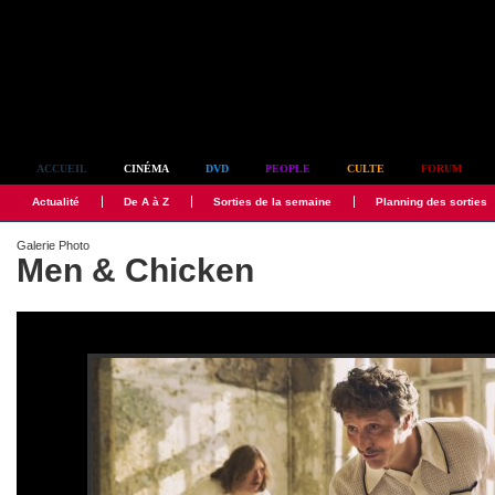
Simplement culte
ACCUEIL
CINÉMA
DVD
PEOPLE
CULTE
FORUM
Actualité
De A à Z
Sorties de la semaine
Planning des sorties
Galerie Photo
Men & Chicken