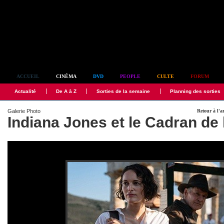
Simplement culte
ACCUEIL
CINÉMA
DVD
PEOPLE
CULTE
FORUM
Actualité
De A à Z
Sorties de la semaine
Planning des sorties
Galerie Photo
Retour à l'a
Indiana Jones et le Cadran de 