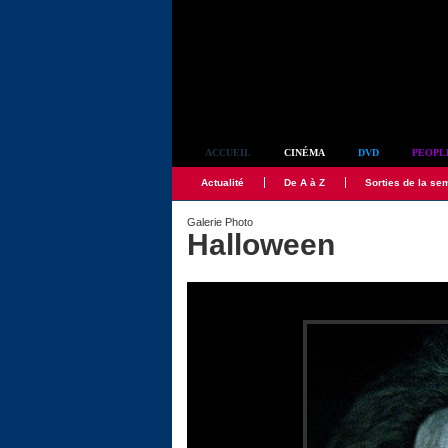
Simplement culte
ACCUEIL
CINÉMA
DVD
PEOPL
Actualité
De A à Z
Sorties de la se
Galerie Photo
Halloween