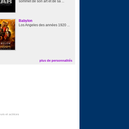
sommet de son art et de sa ...
Babylon
Los Angeles des années 1920 ...
plus de personnalités
urs et actrices