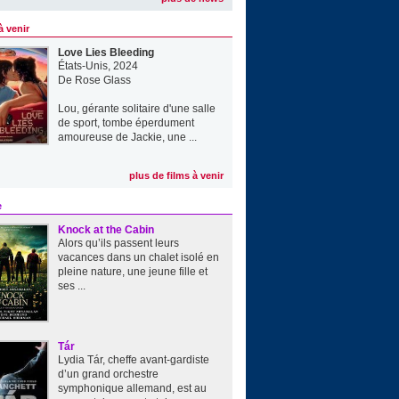
à venir
Love Lies Bleeding
États-Unis, 2024
De
Rose Glass
Lou, gérante solitaire d'une salle
de sport, tombe éperdument
amoureuse de Jackie, une ...
plus de films à venir
e
Knock at the Cabin
Alors qu’ils passent leurs
vacances dans un chalet isolé en
pleine nature, une jeune fille et
ses ...
Tár
Lydia Tár, cheffe avant-gardiste
d’un grand orchestre
symphonique allemand, est au