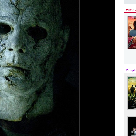
Films 
Peopl