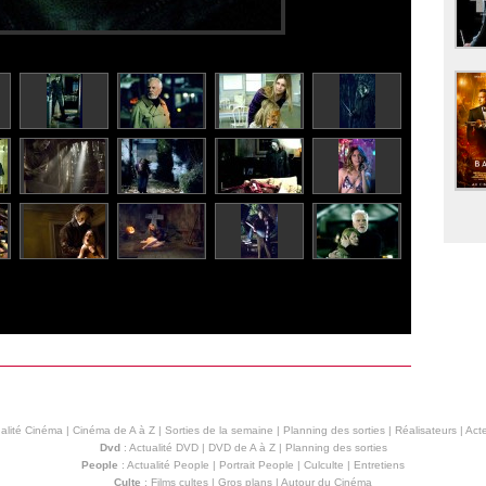
alité Cinéma
|
Cinéma de A à Z
|
Sorties de la semaine
|
Planning des sorties
|
Réalisateurs
|
Acte
Dvd
:
Actualité DVD
|
DVD de A à Z
|
Planning des sorties
People
:
Actualité People
|
Portrait People
|
Culculte
|
Entretiens
Culte
:
Films cultes
|
Gros plans
|
Autour du Cinéma