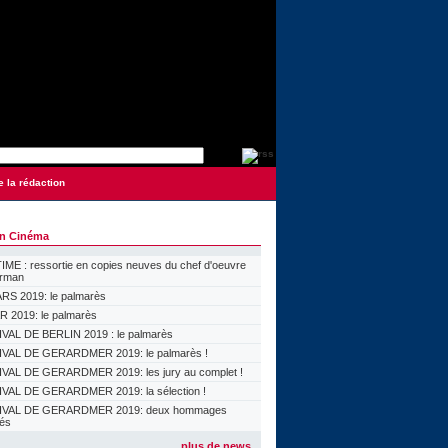
e la rédaction
on Cinéma
ME : ressortie en copies neuves du chef d'oeuvre
orman
S 2019: le palmarès
 2019: le palmarès
VAL DE BERLIN 2019 : le palmarès
VAL DE GERARDMER 2019: le palmarès !
VAL DE GERARDMER 2019: les jury au complet !
VAL DE GERARDMER 2019: la sélection !
IVAL DE GERARDMER 2019: deux hommages
lés
plus de news