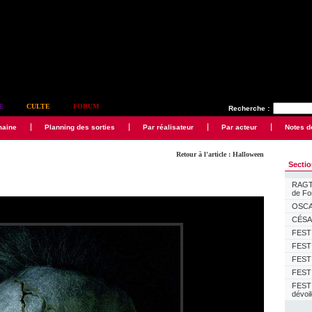
E
CULTE
FORUM
Recherche :
maine
Planning des sorties
Par réalisateur
Par acteur
Notes d
Retour à l'article : Halloween
Secti
RAGTI
de F
OSCAR
CÉSAR
FESTI
FESTI
FESTI
FESTI
FEST
dévoi