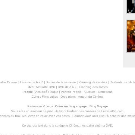
alité Cinéma
|
Cinéma de A à Z
|
Sorties de la semaine
|
Planning des sorties
|
Réalisateurs
|
Acte
Dvd
:
Actualité DVD
|
DVD de A à Z
|
Planning des sorties
People
:
Actualité People
|
Portrait People
|
Culculte
|
Entretiens
Culte
:
Films cultes
|
Gros plans
|
Autour du Cinéma
Partenaire Voyage:
Créer un blog voyage
|
Blog Voyage
Vous êtes un amateur de produits
bio
? Profitez des conseils de FemininBio.com.
istes du film Five, vivez en coloc avec vos potes ! Pourriez-vous aller jusqu'à
acheter une mais
Ce site est listé dans la catégorie
Cinéma
:
Actualité cinéma DVD
.