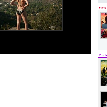
Films 
Peopl