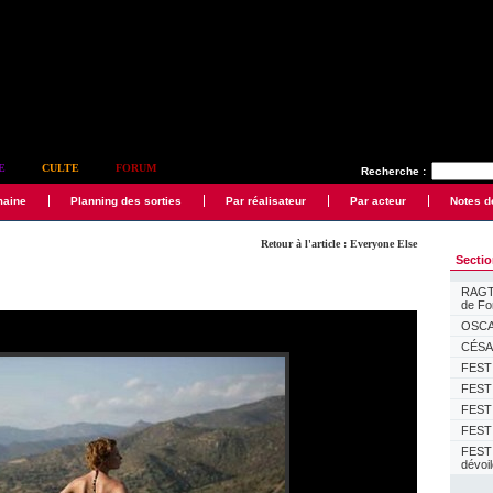
E
CULTE
FORUM
Recherche :
maine
Planning des sorties
Par réalisateur
Par acteur
Notes d
Retour à l'article : Everyone Else
Secti
RAGTI
de F
OSCAR
CÉSAR
FESTI
FESTI
FESTI
FESTI
FEST
dévoi