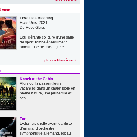
à venir
Love Lies Bleeding
États-Unis, 2024
De
Rose Glass
Lou, gérante solitaire d'une salle
de sport, tombe éperdument
amoureuse de Jackie, une ...
plus de films à venir
e
Knock at the Cabin
Alors qu’ils passent leurs
vacances dans un chalet isolé en
pleine nature, une jeune fille et
ses ...
Tár
Lydia Tár, cheffe avant-gardiste
d’un grand orchestre
symphonique allemand, est au