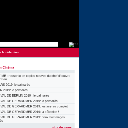
e la rédaction
on Cinéma
ME : ressortie en copies neuves du chef d'oeuvre
orman
S 2019: le palmarès
 2019: le palmarès
VAL DE BERLIN 2019 : le palmarès
VAL DE GERARDMER 2019: le palmarès !
VAL DE GERARDMER 2019: les jury au complet !
VAL DE GERARDMER 2019: la sélection !
IVAL DE GERARDMER 2019: deux hommages
lés
plus de news