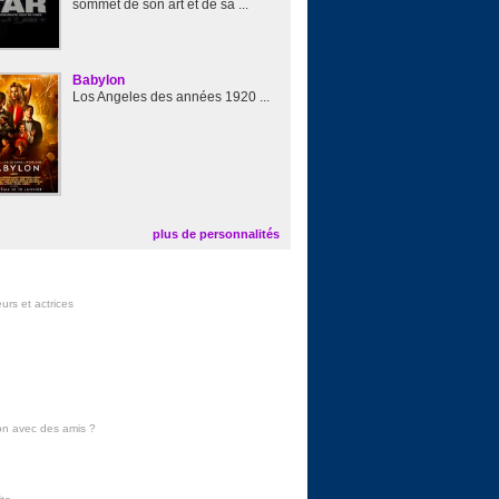
sommet de son art et de sa ...
Babylon
Los Angeles des années 1920 ...
plus de personnalités
urs et actrices
on avec des amis
?