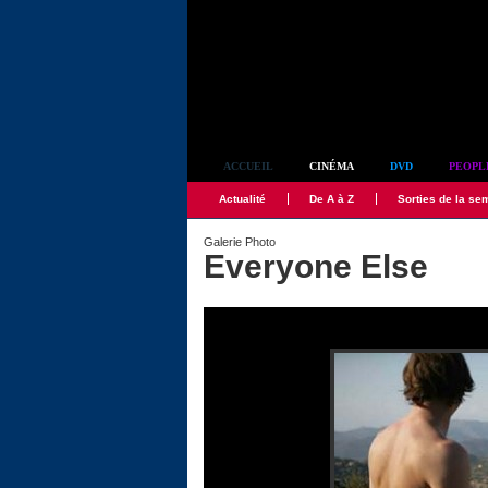
Simplement culte
ACCUEIL
CINÉMA
DVD
PEOPL
Actualité
De A à Z
Sorties de la se
Galerie Photo
Everyone Else