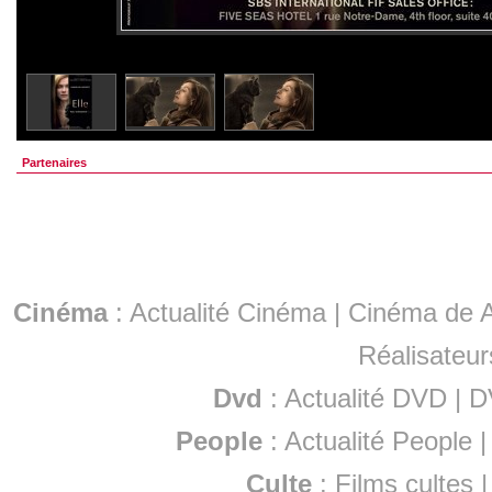
Partenaires
Cinéma
:
Actualité Cinéma
|
Cinéma de A
Réalisateur
Dvd
:
Actualité DVD
|
D
People
:
Actualité People
Culte
:
Films cultes