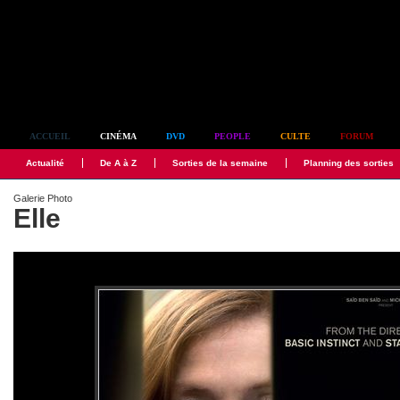
Simplement culte
ACCUEIL
CINÉMA
DVD
PEOPLE
CULTE
FORUM
Actualité
De A à Z
Sorties de la semaine
Planning des sorties
Galerie Photo
Elle