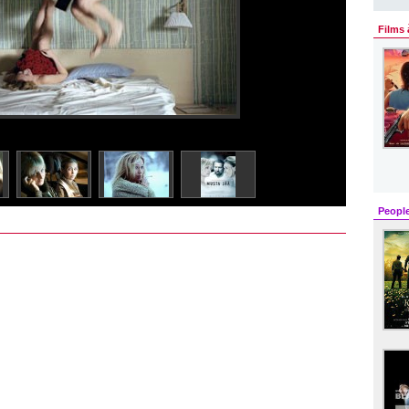
Films 
Peopl