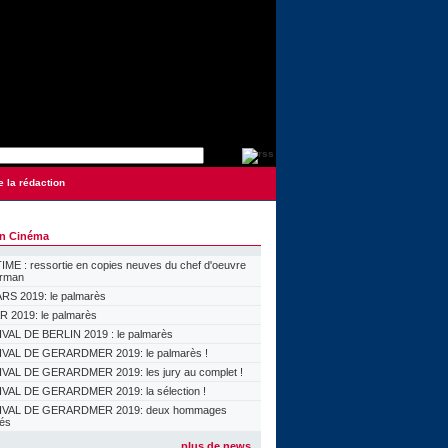
e la rédaction
on Cinéma
ME : ressortie en copies neuves du chef d'oeuvre
orman
S 2019: le palmarès
 2019: le palmarès
VAL DE BERLIN 2019 : le palmarès
VAL DE GERARDMER 2019: le palmarès !
VAL DE GERARDMER 2019: les jury au complet !
VAL DE GERARDMER 2019: la sélection !
IVAL DE GERARDMER 2019: deux hommages
lés
plus de news