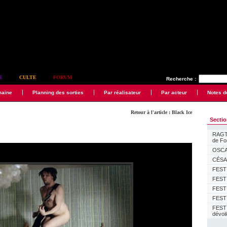
E
CULTE
FORUM
Recherche :
maine
Planning des sorties
Par réalisateur
Par acteur
Notes d
Retour à l'article : Black Ice
Secti
RAGTI
de F
OSCAR
CÉSAR
FESTI
FESTI
FESTI
FESTI
FEST
dévoi