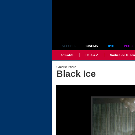
Simplement culte
ACCUEIL
CINÉMA
DVD
PEOPL
Actualité
De A à Z
Sorties de la se
Galerie Photo
Black Ice