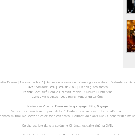
alité Cinéma
|
Cinéma de A à Z
|
Sorties de la semaine
|
Planning des sorties
|
Réalisateurs
|
Acte
Dvd
:
Actualité DVD
|
DVD de A à Z
|
Planning des sorties
People
:
Actualité People
|
Portrait People
|
Culculte
|
Entretiens
Culte
:
Films cultes
|
Gros plans
|
Autour du Cinéma
Partenaire Voyage:
Créer un blog voyage
|
Blog Voyage
Vous êtes un amateur de produits
bio
? Profitez des conseils de FemininBio.com.
istes du film Five, vivez en coloc avec vos potes ! Pourriez-vous aller jusqu'à
acheter une mais
Ce site est listé dans la catégorie
Cinéma
:
Actualité cinéma DVD
.