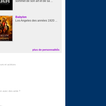
sommet de son art et de sa ...
Babylon
Los Angeles des années 1920 ...
plus de personnalités
urs et actrices
on avec des amis
?