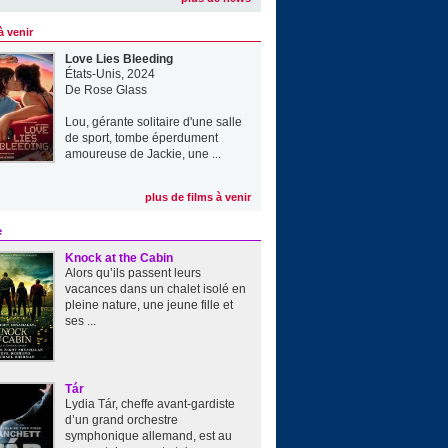
à venir
Love Lies Bleeding
États-Unis, 2024
De
Rose Glass
Lou, gérante solitaire d'une salle
de sport, tombe éperdument
amoureuse de Jackie, une ...
plus de films à venir
e
Knock at the Cabin
Alors qu’ils passent leurs
vacances dans un chalet isolé en
pleine nature, une jeune fille et
ses ...
Tár
Lydia Tár, cheffe avant-gardiste
d’un grand orchestre
symphonique allemand, est au