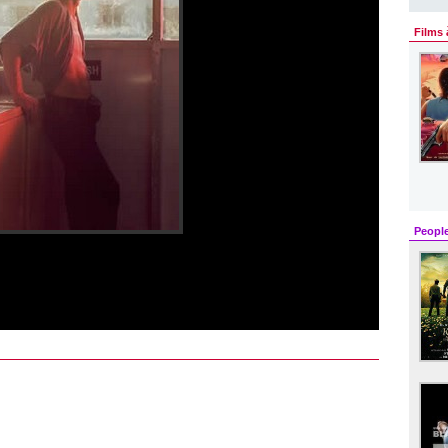
Films 
Peopl