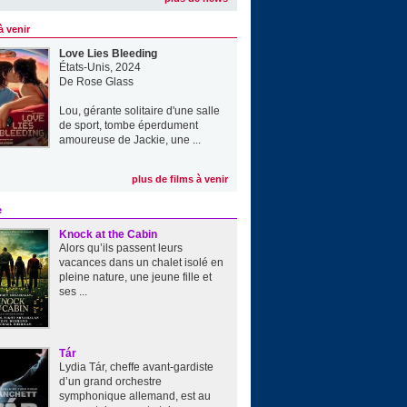
à venir
Love Lies Bleeding
États-Unis, 2024
De
Rose Glass
Lou, gérante solitaire d'une salle
de sport, tombe éperdument
amoureuse de Jackie, une ...
plus de films à venir
e
Knock at the Cabin
Alors qu’ils passent leurs
vacances dans un chalet isolé en
pleine nature, une jeune fille et
ses ...
Tár
Lydia Tár, cheffe avant-gardiste
d’un grand orchestre
symphonique allemand, est au