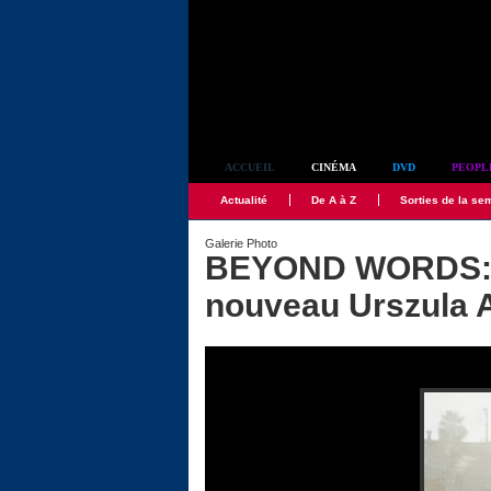
Simplement culte
ACCUEIL
CINÉMA
DVD
PEOPL
Actualité
De A à Z
Sorties de la se
Galerie Photo
BEYOND WORDS: p
nouveau Urszula 