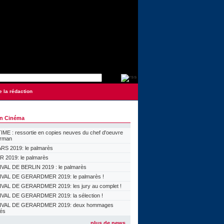
e la rédaction
on Cinéma
ME : ressortie en copies neuves du chef d'oeuvre
orman
S 2019: le palmarès
 2019: le palmarès
VAL DE BERLIN 2019 : le palmarès
VAL DE GERARDMER 2019: le palmarès !
VAL DE GERARDMER 2019: les jury au complet !
VAL DE GERARDMER 2019: la sélection !
IVAL DE GERARDMER 2019: deux hommages
lés
plus de news