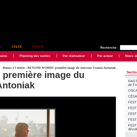
E
CULTE
FORUM
Recherche :
maine
Planning des sorties
Par réalisateur
Par acteur
Notes d
Retour à l'article : BEYOND WORDS: première image du nouveau Urszula Antoniak
remière image du
Secti
RAGTI
Antoniak
de F
OSCAR
CÉSAR
FESTI
FESTI
FESTI
FESTI
FEST
dévoi