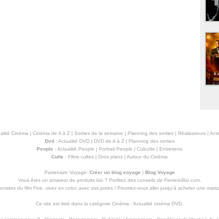
alité Cinéma
|
Cinéma de A à Z
|
Sorties de la semaine
|
Planning des sorties
|
Réalisateurs
|
Acte
Dvd
:
Actualité DVD
|
DVD de A à Z
|
Planning des sorties
People
:
Actualité People
|
Portrait People
|
Culculte
|
Entretiens
Culte
:
Films cultes
|
Gros plans
|
Autour du Cinéma
Partenaire Voyage:
Créer un blog voyage
|
Blog Voyage
Vous êtes un amateur de produits
bio
? Profitez des conseils de FemininBio.com.
istes du film Five, vivez en coloc avec vos potes ! Pourriez-vous aller jusqu'à
acheter une mais
Ce site est listé dans la catégorie
Cinéma
:
Actualité cinéma DVD
.