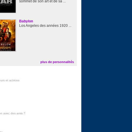
sommet de son art et de sa ...
Babylon
Los Angeles des années 1920 ...
plus de personnalités
urs et actrices
on avec des amis
?