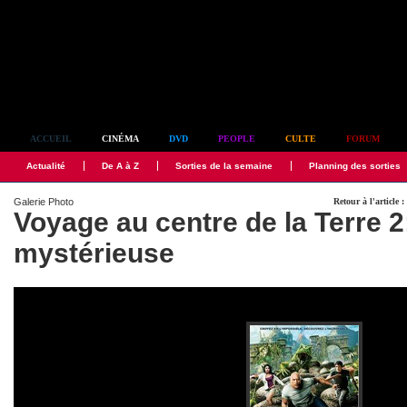
Simplement culte
ACCUEIL
CINÉMA
DVD
PEOPLE
CULTE
FORUM
Actualité
De A à Z
Sorties de la semaine
Planning des sorties
Galerie Photo
Retour à l'article 
Voyage au centre de la Terre 2:
mystérieuse