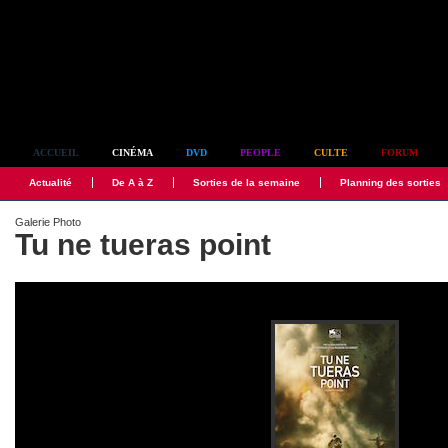
Simplement culte
ACCUEIL
CINÉMA
DVD
PEOPLE
CULTE
FORUM
Actualité
De A à Z
Sorties de la semaine
Planning des sorties
Galerie Photo
Tu ne tueras point