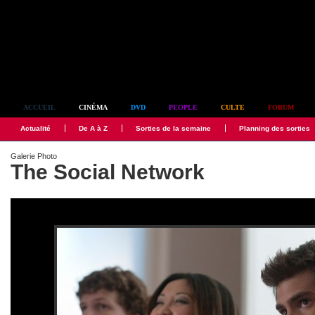
Simplement culte
ACCUEIL
CINÉMA
DVD
PEOPLE
CULTE
FORUM
Actualité
De A à Z
Sorties de la semaine
Planning des sorties
Galerie Photo
The Social Network