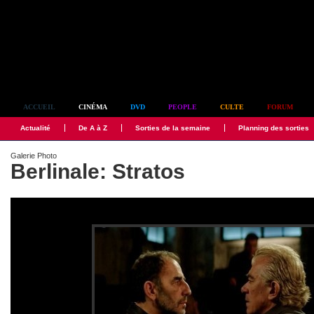
Simplement culte
ACCUEIL
CINÉMA
DVD
PEOPLE
CULTE
FORUM
Actualité
De A à Z
Sorties de la semaine
Planning des sorties
Galerie Photo
Berlinale: Stratos