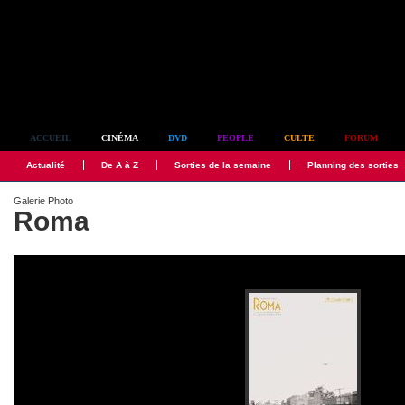
Simplement culte
ACCUEIL
CINÉMA
DVD
PEOPLE
CULTE
FORUM
Actualité
De A à Z
Sorties de la semaine
Planning des sorties
Galerie Photo
Roma