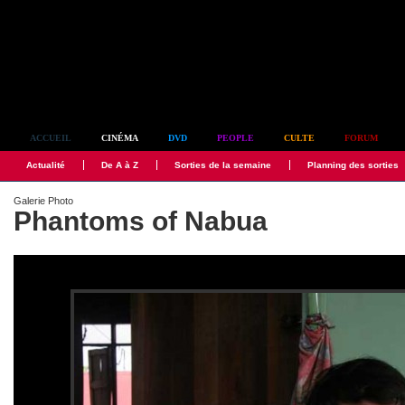
Simplement culte
ACCUEIL
CINÉMA
DVD
PEOPLE
CULTE
FORUM
Actualité
De A à Z
Sorties de la semaine
Planning des sorties
Galerie Photo
Phantoms of Nabua