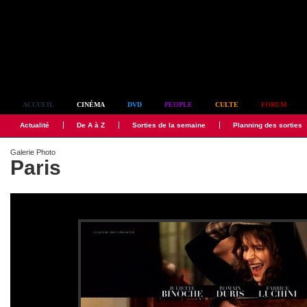
Simplement culte
ACCUEIL
CINÉMA
DVD
PEOPLE
CULTE
FORUM
Actualité
De A à Z
Sorties de la semaine
Planning des sorties
Galerie Photo
Paris