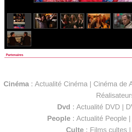
Partenaires
Cinéma
:
Actualité Cinéma
|
Cinéma de A
Réalisateur
Dvd
:
Actualité DVD
|
D
People
:
Actualité People
Culte
:
Films cultes