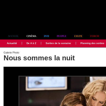
Simplement culte
ACCUEIL
CINÉMA
DVD
PEOPLE
CULTE
FORUM
Actualité
De A à Z
Sorties de la semaine
Planning des sorties
Galerie Photo
Nous sommes la nuit