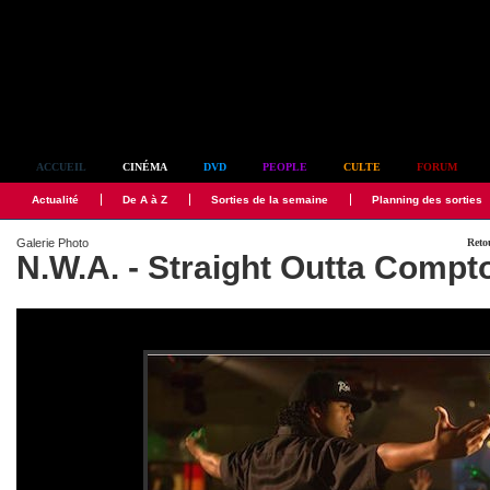
Simplement culte
ACCUEIL
CINÉMA
DVD
PEOPLE
CULTE
FORUM
Actualité
De A à Z
Sorties de la semaine
Planning des sorties
Galerie Photo
Reto
N.W.A. - Straight Outta Compt