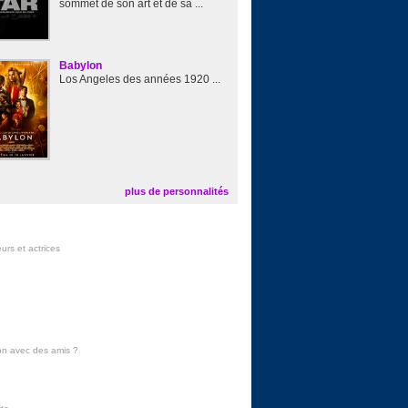
sommet de son art et de sa ...
Babylon
Los Angeles des années 1920 ...
plus de personnalités
urs et actrices
on avec des amis
?