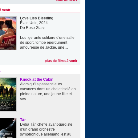
à venir
Love Lies Bleeding
États-Unis, 2024
De
Rose Glass
Lou, gérante solitaire d'une salle
de sport, tombe éperdument
amoureuse de Jackie, une ...
plus de films à venir
e
Knock at the Cabin
Alors qu’ils passent leurs
vacances dans un chalet isolé en
pleine nature, une jeune fille et
ses ...
Tár
Lydia Tár, cheffe avant-gardiste
d’un grand orchestre
symphonique allemand, est au