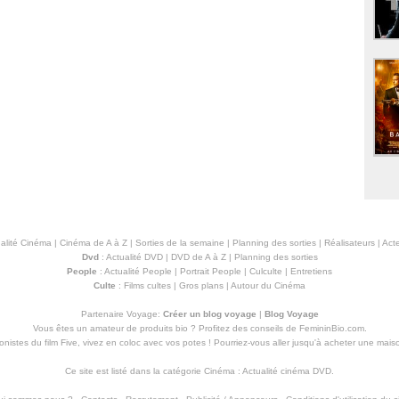
alité Cinéma
|
Cinéma de A à Z
|
Sorties de la semaine
|
Planning des sorties
|
Réalisateurs
|
Acte
Dvd
:
Actualité DVD
|
DVD de A à Z
|
Planning des sorties
People
:
Actualité People
|
Portrait People
|
Culculte
|
Entretiens
Culte
:
Films cultes
|
Gros plans
|
Autour du Cinéma
Partenaire Voyage:
Créer un blog voyage
|
Blog Voyage
Vous êtes un amateur de produits
bio
? Profitez des conseils de FemininBio.com.
istes du film Five, vivez en coloc avec vos potes ! Pourriez-vous aller jusqu'à
acheter une mais
Ce site est listé dans la catégorie
Cinéma
:
Actualité cinéma DVD
.