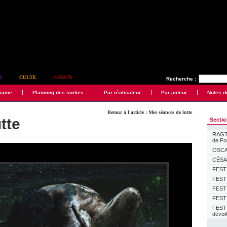
E
CULTE
FORUM
Recherche :
maine
Planning des sorties
Par réalisateur
Par acteur
Notes d
Retour à l'article : Mes séances de lutte
tte
Secti
RAGTI
de F
OSCAR
CÉSAR
FESTI
FESTI
FESTI
FESTI
FEST
dévoi