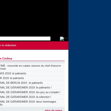
e la rédaction
on Cinéma
ME : ressortie en copies neuves du chef d'oeuvre
orman
S 2019: le palmarès
 2019: le palmarès
VAL DE BERLIN 2019 : le palmarès
VAL DE GERARDMER 2019: le palmarès !
VAL DE GERARDMER 2019: les jury au complet !
VAL DE GERARDMER 2019: la sélection !
IVAL DE GERARDMER 2019: deux hommages
lés
plus de news