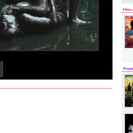
Films 
Peopl