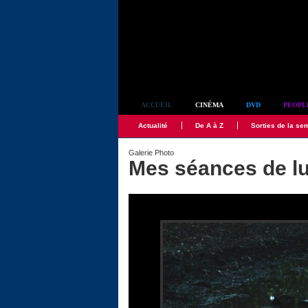
Simplement culte
ACCUEIL
CINÉMA
DVD
PEOPL
Actualité
De A à Z
Sorties de la se
Galerie Photo
Mes séances de lu