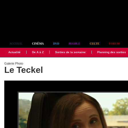
Simplement culte
ACCUEIL
CINÉMA
DVD
PEOPLE
CULTE
FORUM
Actualité
De A à Z
Sorties de la semaine
Planning des sorties
Galerie Photo
Le Teckel