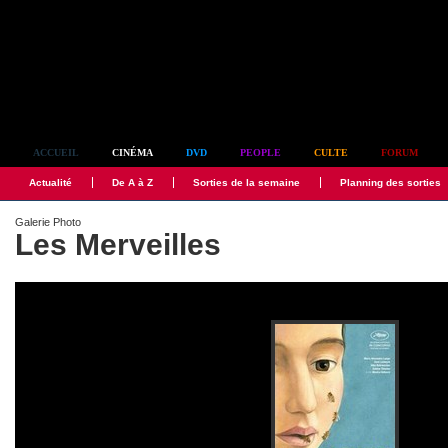
Simplement culte
ACCUEIL
CINÉMA
DVD
PEOPLE
CULTE
FORUM
Actualité
De A à Z
Sorties de la semaine
Planning des sorties
Galerie Photo
Les Merveilles