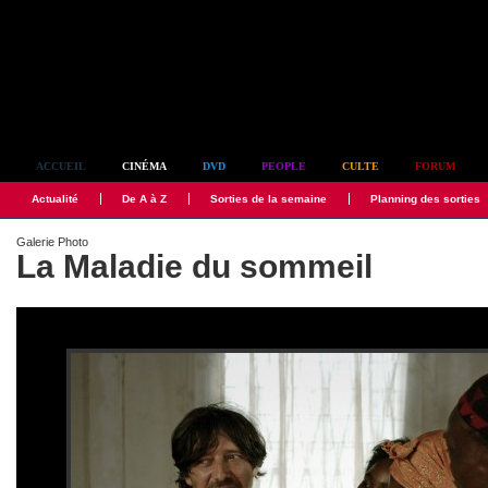
Simplement culte
ACCUEIL
CINÉMA
DVD
PEOPLE
CULTE
FORUM
Actualité
De A à Z
Sorties de la semaine
Planning des sorties
Galerie Photo
La Maladie du sommeil