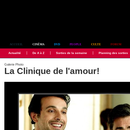
Simplement culte
ACCUEIL
CINÉMA
DVD
PEOPLE
CULTE
FORUM
Actualité
De A à Z
Sorties de la semaine
Planning des sorties
Galerie Photo
La Clinique de l'amour!