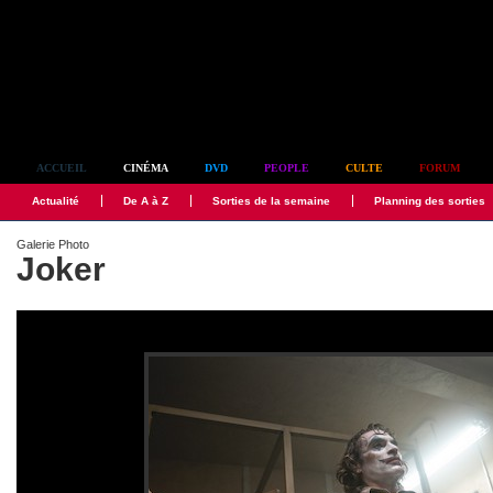
Simplement culte
ACCUEIL
CINÉMA
DVD
PEOPLE
CULTE
FORUM
Actualité
De A à Z
Sorties de la semaine
Planning des sorties
Galerie Photo
Joker