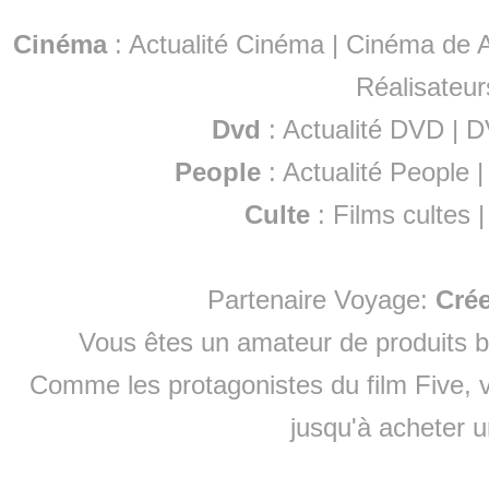
Cinéma
:
Actualité Cinéma
|
Cinéma de A
Réalisateur
Dvd
:
Actualité DVD
|
D
People
:
Actualité People
Culte
:
Films cultes
Partenaire Voyage:
Cré
Vous êtes un amateur de produits
b
Comme les protagonistes du film Five, v
jusqu'à
acheter 