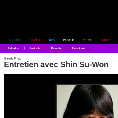
Simplement culte
ACCUEIL
CINÉMA
DVD
PEOPLE
CULTE
FORUM
Actualité
Portraits
Culculte
Entretiens
Galerie Photo
Entretien avec Shin Su-Won