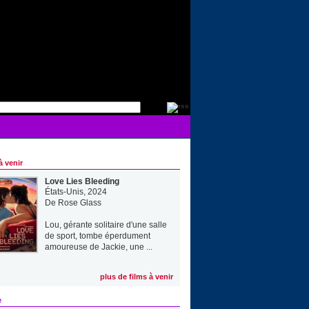
à venir
Love Lies Bleeding
États-Unis, 2024
De
Rose Glass
Lou, gérante solitaire d'une salle
de sport, tombe éperdument
amoureuse de Jackie, une ...
plus de films à venir
e