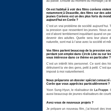
au passé. Ensuite au moment du montage j’ai testé
On est habitué à voir des films coréens violen
notamment à Deauville, des films sur des adol
jeunes Coréens est un des plus forts du mond
aujourd’hui en Corée ?
C’est un vrai problème de société aujourd’hui.
la pression que ressentent les jeunes. Nous a
est d’abord terriblement inquiétant quand on p
devenir des adultes. Quelle sera leur place
naturelle, sont mal à l’aise avec la société et mê
Vos films parlent beaucoup de la pression soci
perdant son emploi dans
Circle Line
ou sur le
vous intéresse dans ce thème en particulier ?
C’est un intérêt très personnel. Ce sont des h
détruisent la vie des gens, petit à petit. C’est q
imposé à moi naturellement.
Nous préparons un dossier spécial consacré a
Corée que vous appréciez particulièrement ?
Yoon Sung-Hyun, le réalisateur de
La Frappe
. 
aussi beaucoup de jeunes réalisateurs de court
Avez-vous de nouveaux projets ?
Je prépare un nouveau film, j’ai trouvé des inv