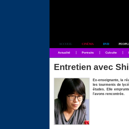
Simplement culte
ACCUEIL
CINÉMA
DVD
PEOPL
Actualité
Portraits
Culculte
Entretien avec Sh
Ex-enseignante, la r
les tourments de lycé
études. Elle emprunt
l'avons rencontrée.