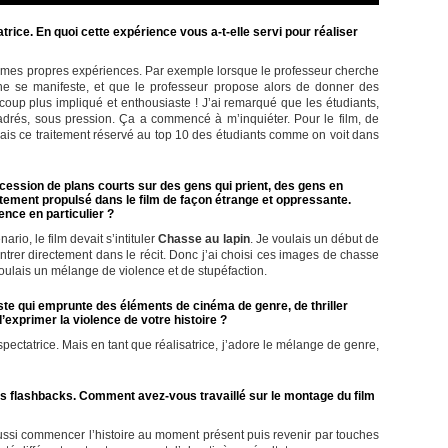
trice. En quoi cette expérience vous a-t-elle servi pour réaliser
 mes propres expériences. Par exemple lorsque le professeur cherche
ne se manifeste, et que le professeur propose alors de donner des
ucoup plus impliqué et enthousiaste ! J’ai remarqué que les étudiants,
adrés, sous pression. Ça a commencé à m’inquiéter. Pour le film, de
is ce traitement réservé au top 10 des étudiants comme on voit dans
ccession de plans courts sur des gens qui prient, des gens en
ement propulsé dans le film de façon étrange et oppressante.
nce en particulier ?
rio, le film devait s’intituler
Chasse au lapin
. Je voulais un début de
d’entrer directement dans le récit. Donc j’ai choisi ces images de chasse
oulais un mélange de violence et de stupéfaction.
ste qui emprunte des éléments de cinéma de genre, de thriller
’exprimer la violence de votre histoire ?
spectatrice. Mais en tant que réalisatrice, j’adore le mélange de genre,
 des flashbacks. Comment avez-vous travaillé sur le montage du film
 aussi commencer l’histoire au moment présent puis revenir par touches