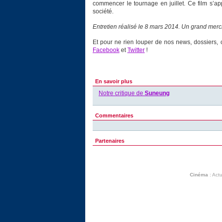
commencer le tournage en juillet. Ce film s’a
société.
Entretien réalisé le 8 mars 2014. Un grand merci
Et pour ne rien louper de nos news, dossiers, c
Facebook
et
Twitter
!
En savoir plus
Notre critique de
Suneung
Commentaires
Partenaires
Cinéma
:
Actu