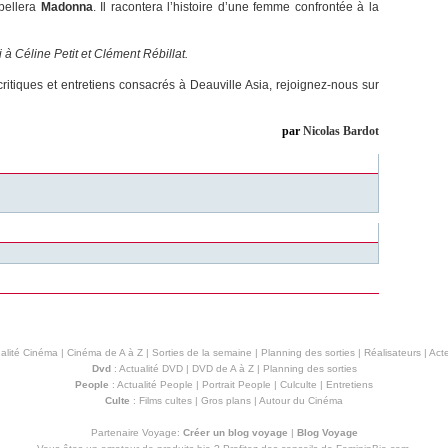
ppellera
Madonna
. Il racontera l’histoire d’une femme confrontée à la
 à Céline Petit et Clément Rébillat.
ritiques et entretiens consacrés à Deauville Asia, rejoignez-nous sur
par
Nicolas Bardot
alité Cinéma
|
Cinéma de A à Z
|
Sorties de la semaine
|
Planning des sorties
|
Réalisateurs
|
Acte
Dvd
:
Actualité DVD
|
DVD de A à Z
|
Planning des sorties
People
:
Actualité People
|
Portrait People
|
Culculte
|
Entretiens
Culte
:
Films cultes
|
Gros plans
|
Autour du Cinéma
Partenaire Voyage:
Créer un blog voyage
|
Blog Voyage