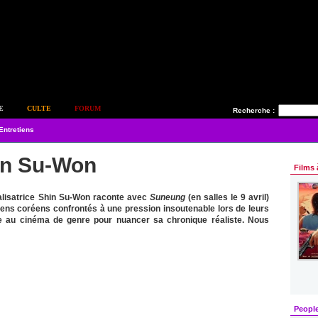
E
CULTE
FORUM
Recherche :
Entretiens
in Su-Won
Films 
éalisatrice Shin Su-Won raconte avec
Suneung
(en salles le 9 avril)
ens coréens confrontés à une pression insoutenable lors de leurs
e au cinéma de genre pour nuancer sa chronique réaliste. Nous
Peopl