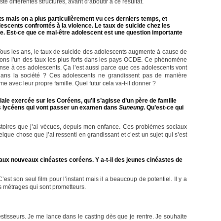
 différentes structures, avant d’aboutir à ce résultat.
ts mais on a plus particulièrement vu ces derniers temps, et
escents confrontés à la violence. Le taux de suicide chez les
e. Est-ce que ce mal-être adolescent est une question importante
 Tous les ans, le taux de suicide des adolescents augmente à cause de
vons l'un des taux les plus forts dans les pays OCDE. Ce phénomène
ense à ces adolescents. Ça l’est aussi parce que ces adolescents vont
 dans la société ? Ces adolescents ne grandissent pas de manière
me avec leur propre famille. Quel futur cela va-t-il donner ?
ale exercée sur les Coréens, qu’il s’agisse d’un père de famille
s lycéens qui vont passer un examen dans
Suneung
. Qu’est-ce qui
istoires que j’ai vécues, depuis mon enfance. Ces problèmes sociaux
uelque chose que j’ai ressenti en grandissant et c’est un sujet qui s’est
ux nouveaux cinéastes coréens. Y a-t-il des jeunes cinéastes de
C’est son seul film pour l’instant mais il a beaucoup de potentiel. Il y a
s métrages qui sont prometteurs.
estisseurs. Je me lance dans le casting dès que je rentre. Je souhaite