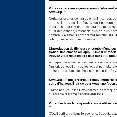
Vous avez été enseignante avant d’être réalisa
Suneung
?
Certaines scènes sont directement inspirées de
un assistant parmi les élèves, que personne 
points. Là, tout le monde est tout de suite bea
au fil des années, étaient de plus en plus enc
nombreux éléments sont dramatisés bien sûr. Ma
le film, c’est une chose qui existe.
L’introduction du film est constituée d’une su
transe, une chasse au lapin… On est immédiat
Pouvez-vous nous en dire plus sur cette séque
Au départ, lorsque j’ai commencé à écrire le scéna
film fort, qui éveille la curiosité, qui permette 
au lapin, ces plans de chasseurs masqués. Je v
Suneung
est une chronique relativement réali
voire d’horreur. Était-ce pour vous une façon d
J’aime beaucoup les films réalistes en tant que 
nuancer le réalisme par différents tons.
Votre film brise la temporalité, vous utilisez
?
C’était écrit ainsi dans le scénario. Je voulais