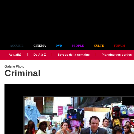
Simplement culte
ACCUEIL
CINÉMA
DVD
PEOPLE
CULTE
FORUM
Actualité
De A à Z
Sorties de la semaine
Planning des sorties
Galerie Photo
Criminal