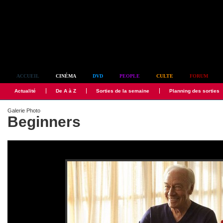
Simplement culte
ACCUEIL
CINÉMA
DVD
PEOPLE
CULTE
FORUM
Actualité
De A à Z
Sorties de la semaine
Planning des sorties
Galerie Photo
Beginners