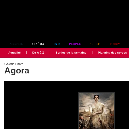
Simplement culte
ACCUEIL
CINÉMA
DVD
PEOPLE
CULTE
FORUM
Actualité
De A à Z
Sorties de la semaine
Planning des sorties
Galerie Photo
Agora