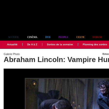
Simplement culte
ACCUEIL
CINÉMA
DVD
PEOPLE
CULTE
FORUM
Actualité
De A à Z
Sorties de la semaine
Planning des sorties
Galerie Photo
Retour
Abraham Lincoln: Vampire Hu