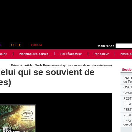
E
CULTE
FORUM
Recherche :
maine
Planning des sorties
Par réalisateur
Par acteur
Notes d
Retour à l'article : Oncle Boonmee (celui qui se souvient de ses vies antérieures)
lui qui se souvient de
Secti
RAGTI
es)
de F
OSCAR
CÉSAR
FESTI
FESTI
FESTI
FESTI
FEST
dévoi