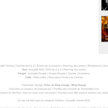
alité Cinéma
|
Cinéma de A à Z
|
Sorties de la semaine
|
Planning des sorties
|
Réalisateurs
|
Acte
Dvd
:
Actualité DVD
|
DVD de A à Z
|
Planning des sorties
People
:
Actualité People
|
Portrait People
|
Culculte
|
Entretiens
Culte
:
Films cultes
|
Gros plans
|
Autour du Cinéma
Partenaire Voyage:
Créer un blog voyage
|
Blog Voyage
Vous êtes un amateur de produits
bio
? Profitez des conseils de FemininBio.com.
istes du film Five, vivez en coloc avec vos potes ! Pourriez-vous aller jusqu'à
acheter une mais
Ce site est listé dans la catégorie
Cinéma
:
Actualité cinéma DVD
.