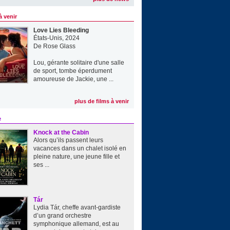
à venir
Love Lies Bleeding
États-Unis, 2024
De
Rose Glass
Lou, gérante solitaire d'une salle
de sport, tombe éperdument
amoureuse de Jackie, une ...
plus de films à venir
e
Knock at the Cabin
Alors qu’ils passent leurs
vacances dans un chalet isolé en
pleine nature, une jeune fille et
ses ...
Tár
Lydia Tár, cheffe avant-gardiste
d’un grand orchestre
symphonique allemand, est au