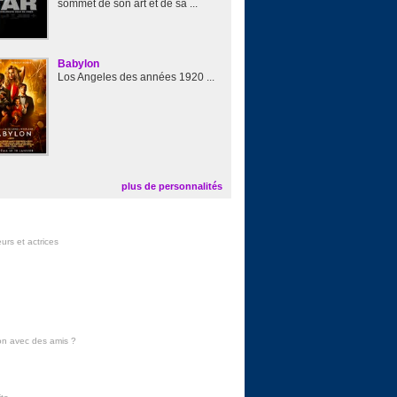
sommet de son art et de sa ...
Babylon
Los Angeles des années 1920 ...
plus de personnalités
urs et actrices
on avec des amis
?