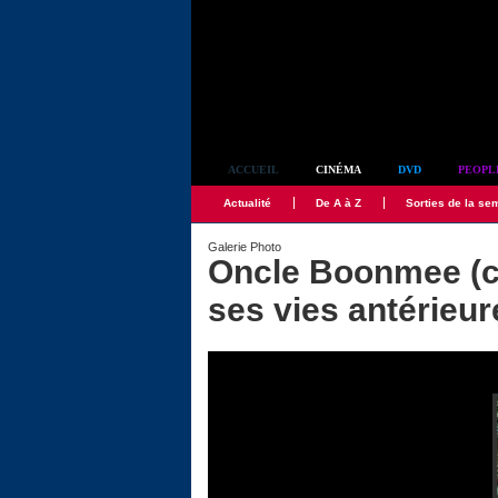
Simplement culte
ACCUEIL
CINÉMA
DVD
PEOPL
Actualité
De A à Z
Sorties de la se
Galerie Photo
Oncle Boonmee (ce
ses vies antérieur