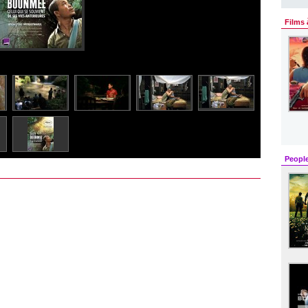
Films 
Peopl