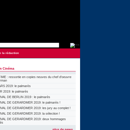
e la rédaction
on Cinéma
ME : ressortie en copies neuves du chef d'oeuvre
orman
S 2019: le palmarès
 2019: le palmarès
VAL DE BERLIN 2019 : le palmarès
VAL DE GERARDMER 2019: le palmarès !
VAL DE GERARDMER 2019: les jury au complet !
VAL DE GERARDMER 2019: la sélection !
IVAL DE GERARDMER 2019: deux hommages
lés
plus de news