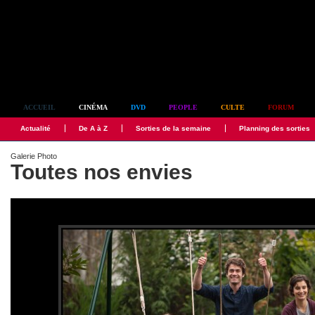
Simplement culte
ACCUEIL
CINÉMA
DVD
PEOPLE
CULTE
FORUM
Actualité
De A à Z
Sorties de la semaine
Planning des sorties
Galerie Photo
Toutes nos envies