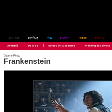
Simplement culte
ACCUEIL
CINÉMA
DVD
PEOPLE
CULTE
FORUM
Actualité
De A à Z
Sorties de la semaine
Planning des sorties
Galerie Photo
Frankenstein