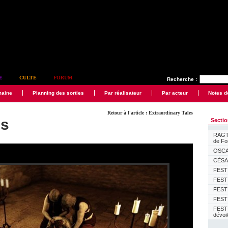
E
CULTE
FORUM
Recherche :
maine
Planning des sorties
Par réalisateur
Par acteur
Notes d
Retour à l'article : Extraordinary Tales
es
Secti
RAGTI
de F
OSCAR
CÉSAR
FESTI
FESTI
FESTI
FESTI
FEST
dévoi