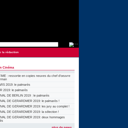
e la rédaction
on Cinéma
ME : ressortie en copies neuves du chef d'oeuvre
orman
S 2019: le palmarès
 2019: le palmarès
VAL DE BERLIN 2019 : le palmarès
VAL DE GERARDMER 2019: le palmarès !
VAL DE GERARDMER 2019: les jury au complet !
VAL DE GERARDMER 2019: la sélection !
IVAL DE GERARDMER 2019: deux hommages
lés
plus de news