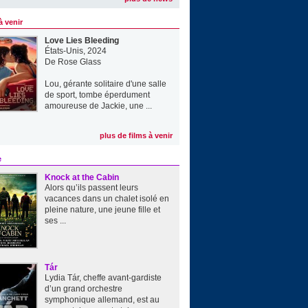
à venir
Love Lies Bleeding
États-Unis, 2024
De
Rose Glass
Lou, gérante solitaire d'une salle
de sport, tombe éperdument
amoureuse de Jackie, une ...
plus de films à venir
e
Knock at the Cabin
Alors qu’ils passent leurs
vacances dans un chalet isolé en
pleine nature, une jeune fille et
ses ...
Tár
Lydia Tár, cheffe avant-gardiste
d’un grand orchestre
symphonique allemand, est au