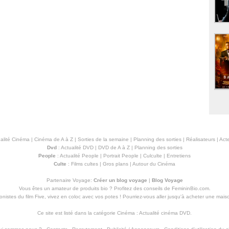
alité Cinéma
|
Cinéma de A à Z
|
Sorties de la semaine
|
Planning des sorties
|
Réalisateurs
|
Acte
Dvd
:
Actualité DVD
|
DVD de A à Z
|
Planning des sorties
People
:
Actualité People
|
Portrait People
|
Culculte
|
Entretiens
Culte
:
Films cultes
|
Gros plans
|
Autour du Cinéma
Partenaire Voyage:
Créer un blog voyage
|
Blog Voyage
Vous êtes un amateur de produits
bio
? Profitez des conseils de FemininBio.com.
istes du film Five, vivez en coloc avec vos potes ! Pourriez-vous aller jusqu'à
acheter une mais
Ce site est listé dans la catégorie
Cinéma
:
Actualité cinéma DVD
.