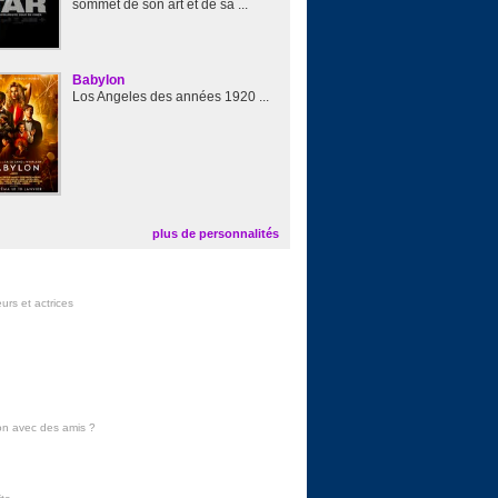
sommet de son art et de sa ...
Babylon
Los Angeles des années 1920 ...
plus de personnalités
urs et actrices
on avec des amis
?