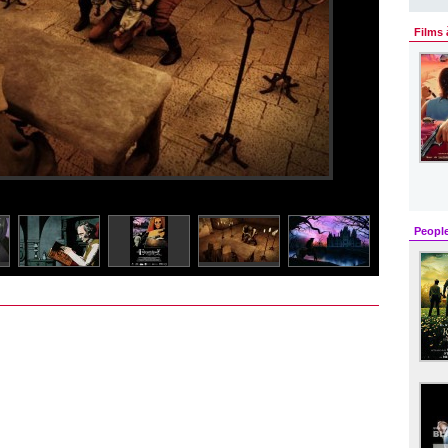
Films 
Peopl