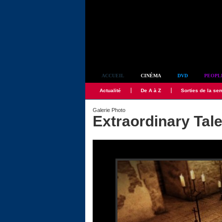
Simplement culte
ACCUEIL
CINÉMA
DVD
PEOPL
Actualité
De A à Z
Sorties de la se
Galerie Photo
Extraordinary Tal