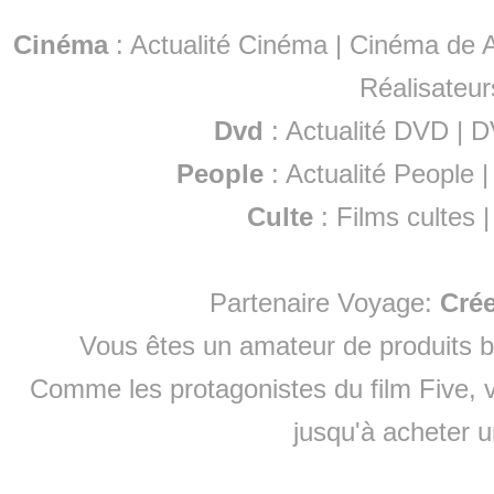
Cinéma
:
Actualité Cinéma
|
Cinéma de A
Réalisateur
Dvd
:
Actualité DVD
|
D
People
:
Actualité People
Culte
:
Films cultes
Partenaire Voyage:
Cré
Vous êtes un amateur de produits
b
Comme les protagonistes du film Five, v
jusqu'à
acheter 