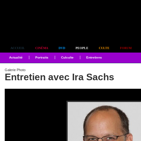
Simplement culte
ACCUEIL
CINÉMA
DVD
PEOPLE
CULTE
FORUM
Actualité
Portraits
Culculte
Entretiens
Galerie Photo
Entretien avec Ira Sachs