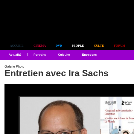
Simplement culte
ACCUEIL
CINÉMA
DVD
PEOPLE
CULTE
FORUM
Actualité
Portraits
Culculte
Entretiens
Galerie Photo
Entretien avec Ira Sachs