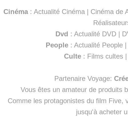
Cinéma
:
Actualité Cinéma
|
Cinéma de A
Réalisateur
Dvd
:
Actualité DVD
|
D
People
:
Actualité People
Culte
:
Films cultes
Partenaire Voyage:
Cré
Vous êtes un amateur de produits
b
Comme les protagonistes du film Five, v
jusqu'à
acheter 