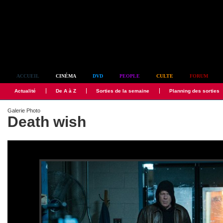
Simplement culte
ACCUEIL
CINÉMA
DVD
PEOPLE
CULTE
FORUM
Actualité
De A à Z
Sorties de la semaine
Planning des sorties
Galerie Photo
Death wish