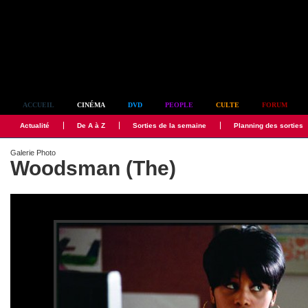
Simplement culte
ACCUEIL
CINÉMA
DVD
PEOPLE
CULTE
FORUM
Actualité
De A à Z
Sorties de la semaine
Planning des sorties
Galerie Photo
Woodsman (The)