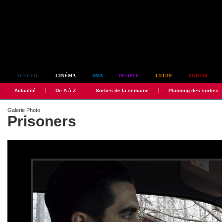
Simplement culte
ACCUEIL
CINÉMA
DVD
PEOPLE
CULTE
FORUM
Actualité
De A à Z
Sorties de la semaine
Planning des sorties
Galerie Photo
Prisoners