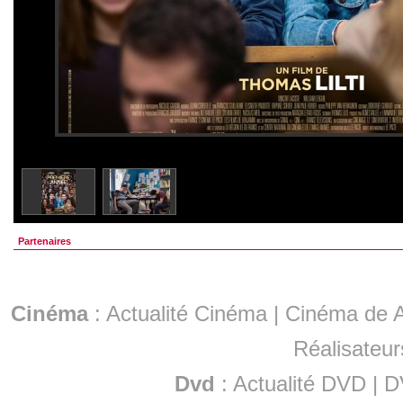
Partenaires
Cinéma
:
Actualité Cinéma
|
Cinéma de A
Réalisateur
Dvd
:
Actualité DVD
|
D