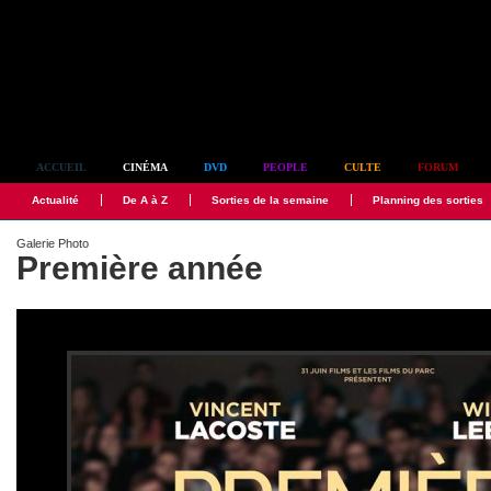
Simplement culte
ACCUEIL
CINÉMA
DVD
PEOPLE
CULTE
FORUM
Actualité
De A à Z
Sorties de la semaine
Planning des sorties
Galerie Photo
Première année