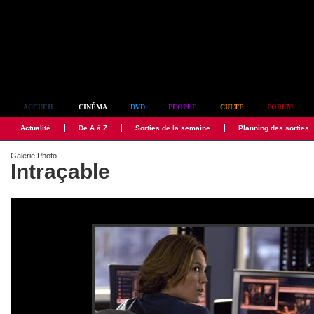
Simplement culte
ACCUEIL
CINÉMA
DVD
PEOPLE
CULTE
FORUM
Actualité
De A à Z
Sorties de la semaine
Planning des sorties
Galerie Photo
Intraçable