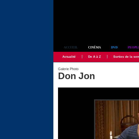
Simplement culte
ACCUEIL
CINÉMA
DVD
PEOPL
Actualité
De A à Z
Sorties de la se
Galerie Photo
Don Jon