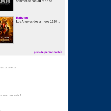
sommet de son art et de sa ...
Babylon
Los Angeles des années 1920 ...
plus de personnalités
urs et actrices
on avec des amis
?