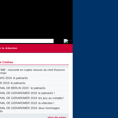
e la rédaction
on Cinéma
ME : ressortie en copies neuves du chef d'oeuvre
orman
S 2019: le palmarès
 2019: le palmarès
VAL DE BERLIN 2019 : le palmarès
VAL DE GERARDMER 2019: le palmarès !
VAL DE GERARDMER 2019: les jury au complet !
VAL DE GERARDMER 2019: la sélection !
IVAL DE GERARDMER 2019: deux hommages
lés
plus de news