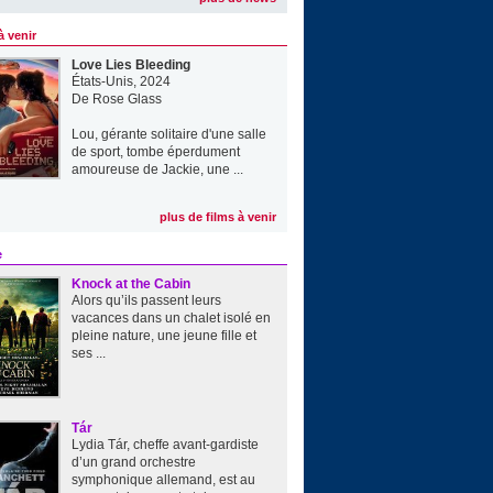
à venir
Love Lies Bleeding
États-Unis, 2024
De
Rose Glass
Lou, gérante solitaire d'une salle
de sport, tombe éperdument
amoureuse de Jackie, une ...
plus de films à venir
e
Knock at the Cabin
Alors qu’ils passent leurs
vacances dans un chalet isolé en
pleine nature, une jeune fille et
ses ...
Tár
Lydia Tár, cheffe avant-gardiste
d’un grand orchestre
symphonique allemand, est au