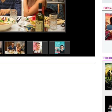
Films 
Peopl