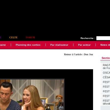
E
CULTE
FORUM
Recherche :
maine
Planning des sorties
Par réalisateur
Par acteur
Notes d
Retour à l'article : Don Jon
Secti
RAGTI
de F
OSCAR
CÉSAR
FESTI
FESTI
FESTI
FESTI
FEST
dévoi