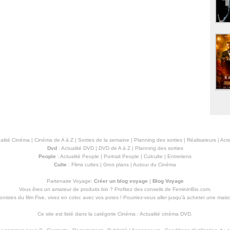
alité Cinéma
|
Cinéma de A à Z
|
Sorties de la semaine
|
Planning des sorties
|
Réalisateurs
|
Acte
Dvd
:
Actualité DVD
|
DVD de A à Z
|
Planning des sorties
People
:
Actualité People
|
Portrait People
|
Culculte
|
Entretiens
Culte
:
Films cultes
|
Gros plans
|
Autour du Cinéma
Partenaire Voyage:
Créer un blog voyage
|
Blog Voyage
Vous êtes un amateur de produits
bio
? Profitez des conseils de FemininBio.com.
istes du film Five, vivez en coloc avec vos potes ! Pourriez-vous aller jusqu'à
acheter une mais
Ce site est listé dans la catégorie
Cinéma
:
Actualité cinéma DVD
.