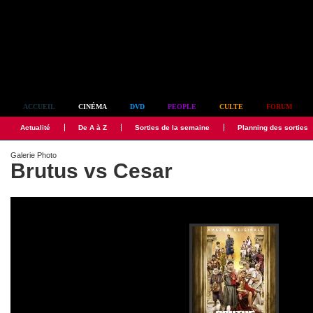
Simplement culte
ACCUEIL
CINÉMA
DVD
PEOPLE
CULTE
FORUM
Actualité
De A à Z
Sorties de la semaine
Planning des sorties
Galerie Photo
Brutus vs Cesar