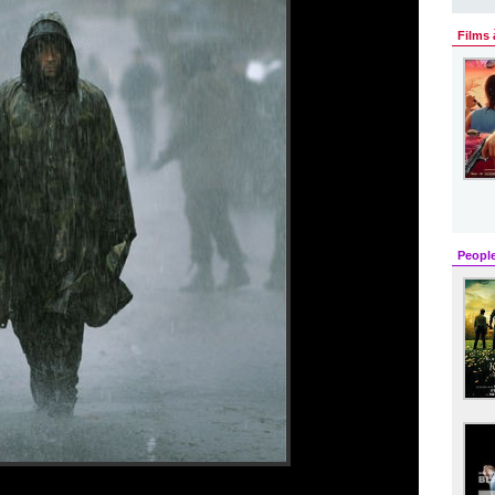
Films 
Peopl