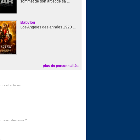
sommet de son art et de sa ...
Babylon
Los Angeles des années 1920 ...
plus de personnalités
urs et actrices
on avec des amis
?