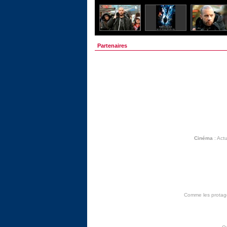
Partenaires
Cinéma
:
Actu
Comme les protagon