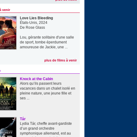
à venir
Love Lies Bleeding
États-Unis, 2024
De
Rose Glass
Lou, gérante solitaire d'une salle
de sport, tombe éperdument
amoureuse de Jackie, une ...
plus de films à venir
e
Knock at the Cabin
Alors qu’ils passent leurs
vacances dans un chalet isolé en
pleine nature, une jeune fille et
ses ...
Tár
Lydia Tár, cheffe avant-gardiste
d’un grand orchestre
symphonique allemand, est au