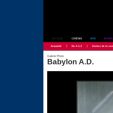
Simplement culte
ACCUEIL
CINÉMA
DVD
PEOPL
Actualité
De A à Z
Sorties de la se
Galerie Photo
Babylon A.D.