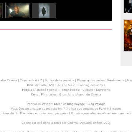
alité Cinéma
|
Cinéma de A à Z
|
Sorties de la semaine
|
Planning des sorties
|
Réalisateurs
|
Acte
Dvd
:
Actualité DVD
|
DVD de A à Z
|
Planning des sorties
People
:
Actualité People
|
Portrait People
|
Culculte
|
Entretiens
Culte
:
Films cultes
|
Gros plans
|
Autour du Cinéma
Partenaire Voyage:
Créer un blog voyage
|
Blog Voyage
Vous êtes un amateur de produits
bio
? Profitez des conseils de FemininBio.com.
istes du film Five, vivez en coloc avec vos potes ! Pourriez-vous aller jusqu'à
acheter une mais
Ce site est listé dans la catégorie
Cinéma
:
Actualité cinéma DVD
.