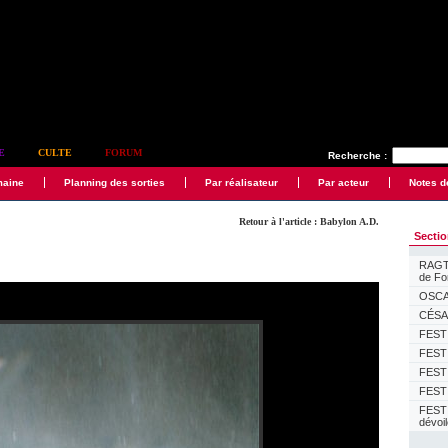
E
CULTE
FORUM
Recherche :
maine
Planning des sorties
Par réalisateur
Par acteur
Notes d
Retour à l'article : Babylon A.D.
Secti
RAGTI
de F
OSCAR
CÉSAR
FESTI
FESTI
FESTI
FESTI
FEST
dévoi