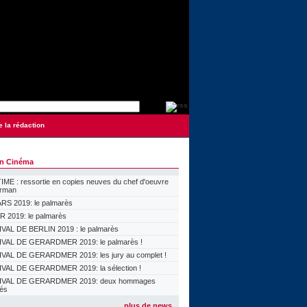
e la rédaction
on Cinéma
ME : ressortie en copies neuves du chef d'oeuvre
orman
S 2019: le palmarès
 2019: le palmarès
VAL DE BERLIN 2019 : le palmarès
VAL DE GERARDMER 2019: le palmarès !
VAL DE GERARDMER 2019: les jury au complet !
VAL DE GERARDMER 2019: la sélection !
IVAL DE GERARDMER 2019: deux hommages
lés
plus de news